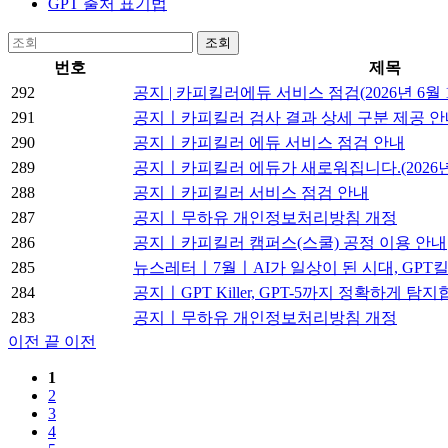
GPT 출처 표기법
조회
번호
제목
292
공지 | 카피킬러에듀 서비스 점검(2026년 6월 
291
공지ㅣ카피킬러 검사 결과 상세 구분 제공 안내 (
290
공지ㅣ카피킬러 에듀 서비스 점검 안내
289
공지ㅣ카피킬러 에듀가 새로워집니다.(2026년 
288
공지ㅣ카피킬러 서비스 점검 안내
287
공지ㅣ무하유 개인정보처리방침 개정
286
공지ㅣ카피킬러 캠퍼스(스쿨) 공정 이용 안내
285
뉴스레터ㅣ7월ㅣAI가 일상이 된 시대, GPT
284
공지ㅣGPT Killer, GPT-5까지 정확하게 탐
283
공지ㅣ무하유 개인정보처리방침 개정
이전 끝
이전
1
2
3
4